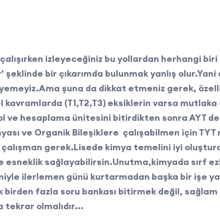
i çalışırken izleyeceğiniz bu yollardan herhangi biri
ır' şeklinde bir çıkarımda bulunmak yanlış olur.Yani
diyemeyiz.Ama şuna da dikkat etmeniz gerek, özell
avramlarda (T1,T2,T3) eksiklerin varsa mutlaka 
l ve hesaplama ünitesini bitirdikten sonra AYT de
ası ve Organik Bileşiklere çalışabilmen için TYT ni
çalışman gerek.Lisede kimya temelini iyi oluştur
 esneklik sağlayabilirsin.Unutma,kimyada sırf e
emiyle ilerlemen günü kurtarmadan başka bir işe 
birden fazla soru bankası bitirmek değil, sağlam 
a tekrar olmalıdır...