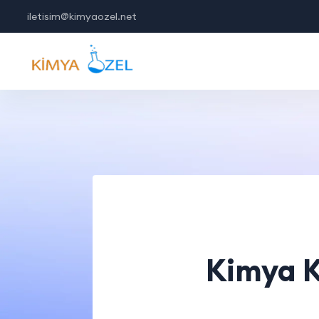
iletisim@kimyaozel.net
Kimya K