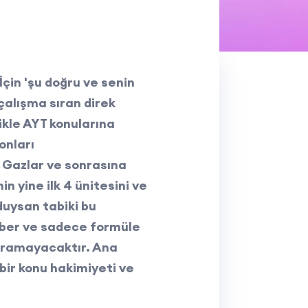
 İçin 'şu doğru ve senin
 çalışma sıran direk
ikle AYT konularına
onları
 Gazlar ve sonrasına
n yine ilk 4 ünitesini ve
duysan tabiki bu
zber ve sadece formüle
yaramayacaktır. Ana
bir konu hakimiyeti ve