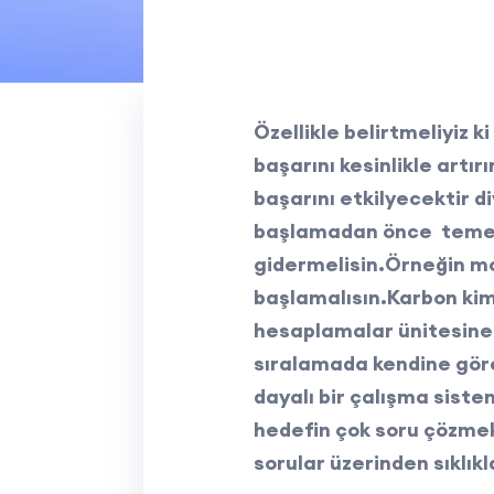
Özellikle belirtmeliyiz k
başarını kesinlikle artır
başarını etkilyecektir 
başlamadan önce temel k
gidermelisin.Örneğin mo
başlamalısın.Karbon kimy
hesaplamalar ünitesine 
sıralamada kendine göre
dayalı bir çalışma sist
hedefin çok soru çözmek 
sorular üzerinden sıklıkl