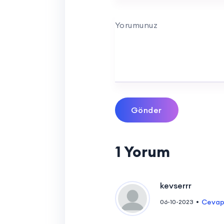
Yorumunuz
Gönder
1 Yorum
kevserrr
Cevap
06-10-2023